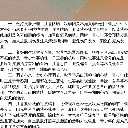
一、做好皮肤护理，注意防晒。秋季阳关不如夏季强烈，但是中午左
右外出仍然要做好防护措施，注意防晒，避免紫外线过量照射，以免紫外
线加剧黑色素细胞的损伤，加重白癜风病情。同时，青少年还需预防皮肤
外伤，如果皮肤损伤要注意清洁和消毒，避免伤口发炎，刺激白癜风发
展。
二、良好的生活饮食习惯。秋季气温逐渐降低，很多人容易出现食欲
不振的情况，青少年要确保一日三餐的按时，同时也要注意营养的充足，
多吃对疾病治疗有利的食物，注意忌口，避免偏食、挑食等不良饮食习
惯，少吃零食、饮料，辅助白癜风治疗。
三、调节心态，做好心理调节。秋季容易出现抑郁的心情，青少年此
时正处于青春期，生理都在发生变化，也容易出现焦躁、暴躁、自卑等不
良情绪较多，对治疗影响很大。所以，此时青少年要注意自己的情绪变
化，学会调节自己的情绪，缓解学习压力等，维持平和的心态，积极进行
白癜风的治疗。
四、注意紫外线的过度辐射。尽管现在已经进入秋风送爽的季节，但
是秋天，阳光中所含的紫外线并不逊于夏阳，这是因为秋天空气变稀薄，
提升了光线穿透度的原因。除此之外，空气变得干燥多了，白天和夜晚的
温差变化加大，而且肌肤汗腺与皮脂腺的活动力也较差，青少年白癜风患
者要注意这方面的问题。