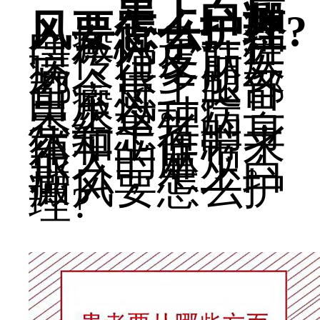
患上白癜
风要怎么护理?
白癜风是一种
遗传性皮肤疾
病，很多朋友
都会患上腿部
白癜风。一旦
患上这种病，
会给患者的身
体和工作带来
很大的麻烦。
那么，患上白
癜风要怎么护
理?