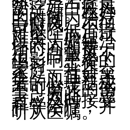
断、早治疗是
治疗好白癜风
的关键。在好
的时间内治疗
白癜风，不但
可以降低治疗
难度，而且可
以大大缩短治
疗时间和费
用。白癜风不
但影响患者的
学习、工作、
家庭、社会交
往，而且对患
者的心理造成
不可磨灭的伤
害。因此，患
者应及时接受
科学治疗，并
听从医嘱。