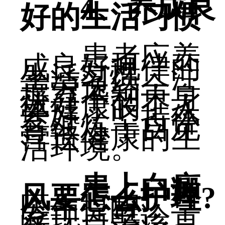
4、养成良
好的生活习惯
患者应养
成良好规律的
生活习惯，注
意劳逸结合，
摒弃不利于身
体健康的个人
爱好，坚持体
育锻炼，自觉
营造健康的生
活环境。
患上白癜
风要怎么护理?
医生提醒：早
发现、早诊