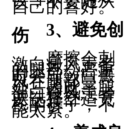
议，不要随从
自己的喜好。
3、避免创
伤
摩擦会刺
激白癜风患者
的腿部，严重
时会导致白癜
风在腿部蔓
延。因此，腿
部白癜风患者
要选择舒适宽
松的裤子，不
能太紧。