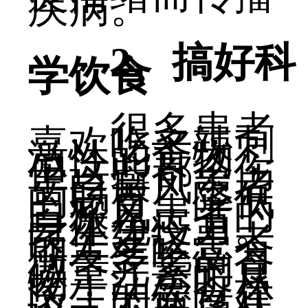
疾病。
2、搞好科
学饮食
很多患者
喜欢吃辛辣刺
激性的食物，
但这些都会伤
害白癜风患者
的肠胃，降低
白癜风患者的
身体免疫力。
医生建议患者
朋友多吃富含
微量元素的食
物，注意听从
医生的饮食建