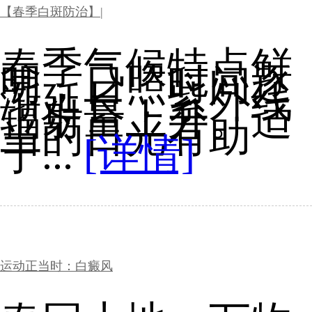
【春季白斑防治】|
春季气候特点鲜
明，日照时间逐
渐延长，紫外线
辐射量上升。适
当的日光有助
于...
[详情]
运动正当时：白癜风