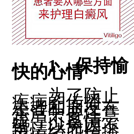
1、保持愉
快的心情
为了防止
疾病的传播，
患者和朋友在
生活中要注意
疏导不良情
绪，以免因不
良情绪而传播