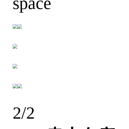
space
1
/2