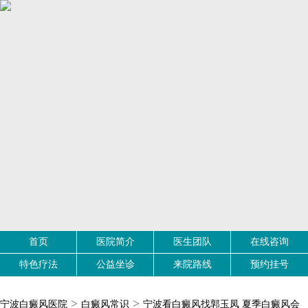
首页
医院简介
医生团队
在线咨询
特色疗法
公益坐诊
来院路线
预约挂号
>
>
宁波白癜风医院
白癜风常识
宁波看白癜风找郭玉凤 夏季白癜风会