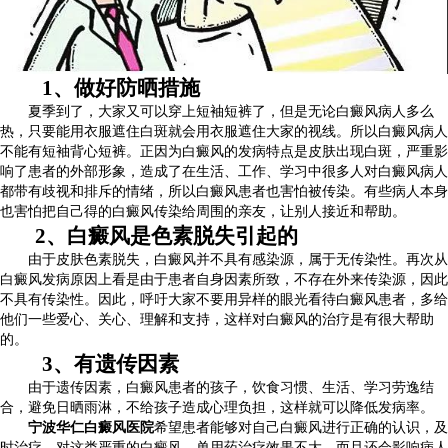
1、做好防晒措施
夏季到了，大家又可以穿上短袖短裤了，但是无论白癜风病人多么
热，只要能用衣服遮住白斑就会用衣服遮住大家的视线。所以白癜风病人
不能有短袖背心短裤。正因为白癜风的发病特点是皮肤出现白斑，严重影
响了患者的外部形象，造成了在生活、工作、学习中很多人对白癜风病人
都带有歧视和排斥的情绪，所以白癜风患者也害怕被传染。有些病人本身
也害怕把自己得的白癜风传染给周围的亲友，让别人接近和帮助。
2、白癜风是色素脱失引起的
由于皮肤色素脱失，白癜风并不具有感染源，属于无传染性。再次从
白癜风发病原因上看是由于患者自身因素所致，不存在外来传染源，因此
不具有传染性。因此，呼吁大家不要用异样的眼光看待白癜风患者，多给
他们一些爱心、关心、理解和支持，这样对白癜风的治疗是有很大帮助
的。
3、有遗传因素
由于遗传因素，白癜风患者的孩子，饮食习惯、生活、学习劳逸结
合，避免日晒雨淋，不给孩子造成心理负担，这样就可以降低发病率。
宁波华仁白癜风医院
希望患者能够对自己白癜风进行正确的认识，及
时治疗。对这类严重的白癜风，单用药治疗效果不大，而且还会影响病人