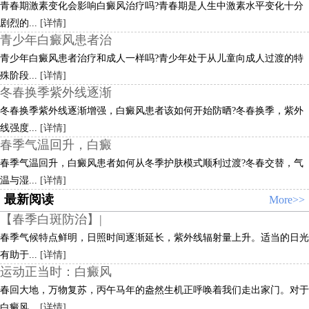
青春期激素变化会影响白癜风治疗吗?青春期是人生中激素水平变化十分
剧烈的...
[详情]
青少年白癜风患者治
青少年白癜风患者治疗和成人一样吗?青少年处于从儿童向成人过渡的特
殊阶段...
[详情]
冬春换季紫外线逐渐
冬春换季紫外线逐渐增强，白癜风患者该如何开始防晒?冬春换季，紫外
线强度...
[详情]
春季气温回升，白癜
春季气温回升，白癜风患者如何从冬季护肤模式顺利过渡?冬春交替，气
温与湿...
[详情]
最新阅读
More>>
【春季白斑防治】|
春季气候特点鲜明，日照时间逐渐延长，紫外线辐射量上升。适当的日光
有助于...
[详情]
运动正当时：白癜风
春回大地，万物复苏，丙午马年的盎然生机正呼唤着我们走出家门。对于
白癜风...
[详情]