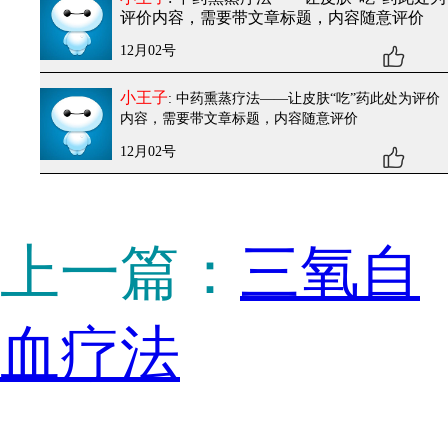
评价内容，需要带文章标题，内容随意评价
12月02号
小王子
: 中药熏蒸疗法——让皮肤“吃”药
此处为评价
内容，需要带文章标题，内容随意评价
12月02号
上一篇：
三氧自
血疗法