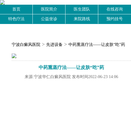
首页
医院简介
医生团队
在线咨询
特色疗法
公益坐诊
来院路线
预约挂号
>
>
宁波白癜风医院
先进设备
中药熏蒸疗法——让皮肤“吃”药
中药熏蒸疗法——让皮肤“吃”药
来源:宁波华仁白癜风医院 发布时间2022-06-23 14:06