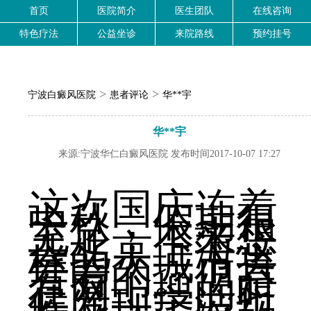
首页
医院简介
医生团队
在线咨询
特色疗法
公益坐诊
来院路线
预约挂号
>
>
宁波白癜风医院
患者评论
华**宇
华**宇
来源:宁波华仁白癜风医院 发布时间2017-10-07 17:27
这次国庆连着
中秋，假期很
充足，本来想
去北京上海这
样的大城市去
看看的。但是
在网上搜的时
候发现宁波也