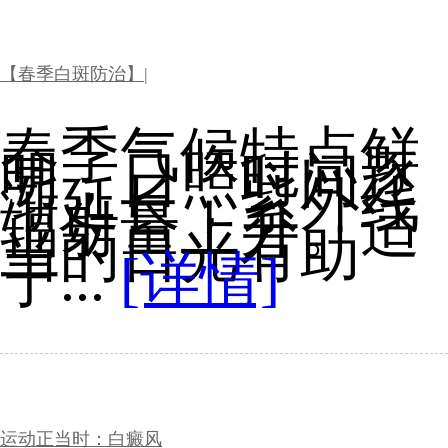
【春季白斑防治】|
春季气候特点鲜
明，日照时间逐
渐延长，紫外线
辐射量上升。适
当的日光有助
于...
[详情]
运动正当时：白癜风