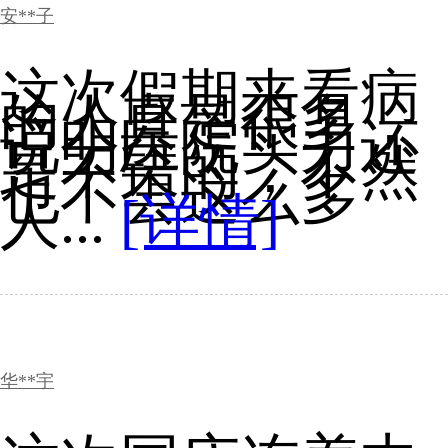
安**子
这次假期来看病
的人真是很多，
说明医院实力还
是不错的，不然
也不会这么多
人...
[详情]
华**宇