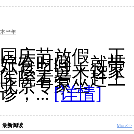
本**年
国庆节放假，正
好有时间，就带
小孩子过来这家
医院看看，赶上
北京专家坐
诊，...
[详情]
最新阅读
More>>