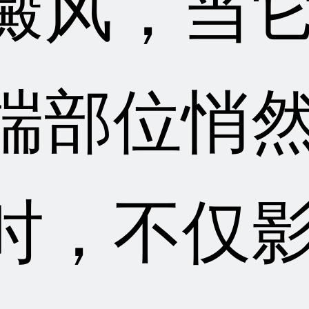
癜风，当
端部位悄
时，不仅