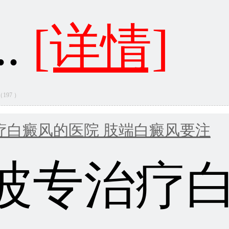
..
[详情]
量（197 ）
疗白癜风的医院 肢端白癜风要注
波专治疗