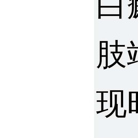
白
肢
现