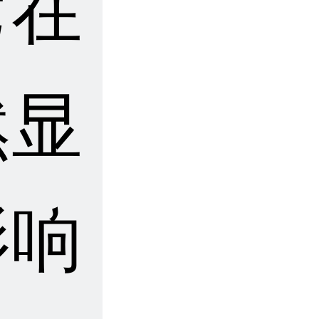
它在
然显
影响