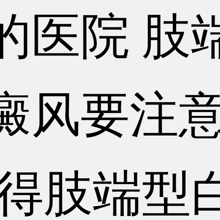
的医院 肢
癜风要注
,得肢端型