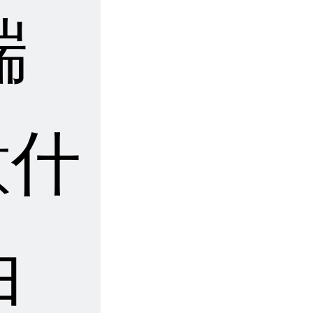
端
意什
白