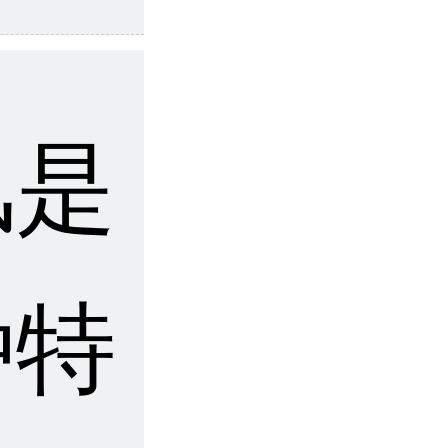
风是
种特