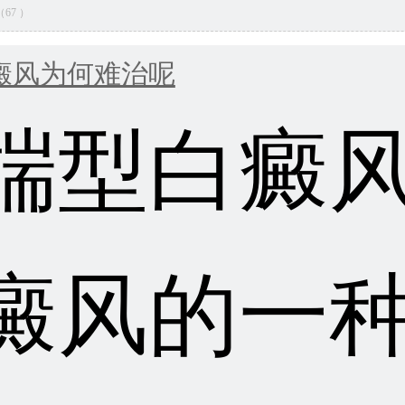
量（67 ）
癜风为何难治呢
端型白癜
癜风的一