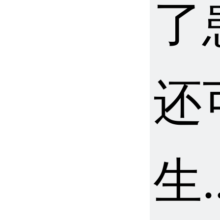
了
还
生.