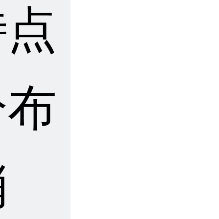
特点
分布
梢