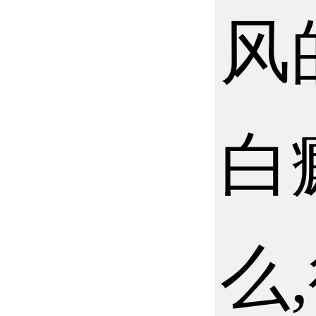
风
白
么