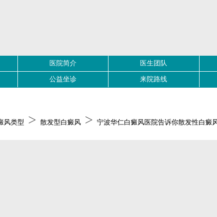
医院简介
医生团队
公益坐诊
来院路线
>
>
癜风类型
散发型白癜风
宁波华仁白癜风医院告诉你散发性白癜风