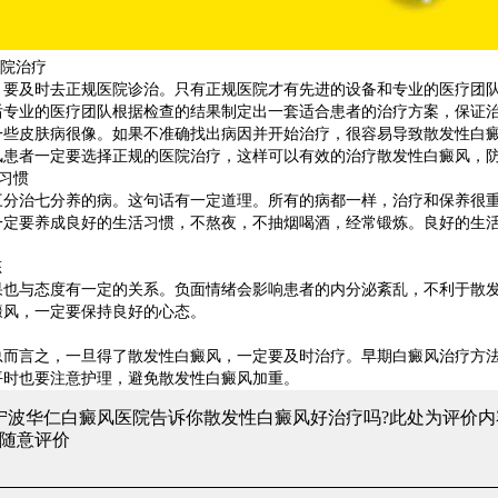
院治疗
，要及时去正规医院诊治。只有正规医院才有先进的设备和专业的医疗团
后专业的医疗团队根据检查的结果制定出一套适合患者的治疗方案，保证
一些皮肤病很像。如果不准确找出病因并开始治疗，很容易导致散发性白
风患者一定要选择正规的医院治疗，这样可以有效的治疗散发性白癜风，
习惯
三分治七分养的病。这句话有一定道理。所有的病都一样，治疗和保养很
一定要养成良好的生活习惯，不熬夜，不抽烟喝酒，经常锻炼。良好的生
态
果也与态度有一定的关系。负面情绪会影响患者的内分泌紊乱，不利于散
白癜风，一定要保持良好的心态。
总而言之，一旦得了散发性白癜风，一定要及时治疗。早期白癜风治疗方
平时也要注意护理，避免散发性白癜风加重。
 宁波华仁白癜风医院告诉你散发性白癜风好治疗吗?
此处为评价内
随意评价