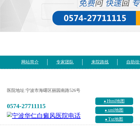
网站简介
专家团队
来院路线
自助挂
医院地址:宁波市海曙区丽园南路526号
Html地图
0574-27711115
xml地图
Txt地图