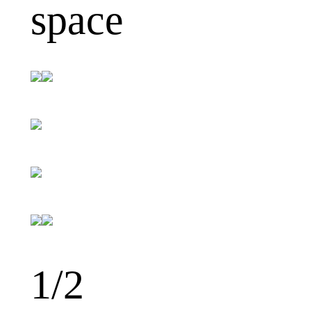
space
2
/2