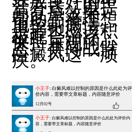
养成良好的生
活方式，以提
高复原效果，
帮助患者理想
地控制病情。
患者也应该积
极配合治疗，
保持乐观的心
态，共同战胜
白癜风这一顽
疾。
小王子
: 白癜风难以控制的原因是什么
此处为评
价内容，需要带文章标题，内容随意评价
12月02号
小王子
: 白癜风难以控制的原因是什么
此处为评价内
容，需要带文章标题，内容随意评价