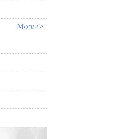
More>>