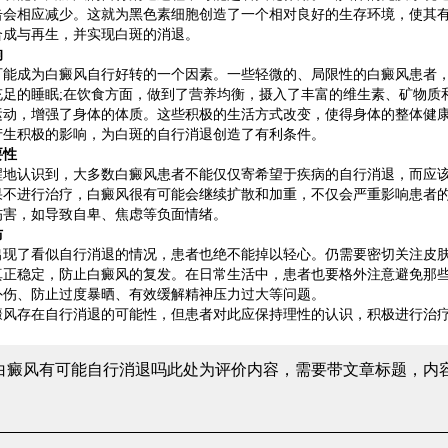
击会相应减少。这就为黑色素细胞创造了一个相对良好的生存环境，使其
合成与再生，并实现白斑的消退。
响
成为白癜风自行好转的一个因素。一些轻微的、局限性的白癜风患者，
充足的睡眠;在饮食方面，做到了营养均衡，摄入了丰富的维生素、矿物质
，增强了身体的体质。这些积极的生活方式改变，使得身体的整体健康
产生积极的影响，为白斑的自行消退创造了有利条件。
要性
认识到，大多数白癜风患者不能仅仅寄希望于疾病的自行消退，而应该
果不进行治疗，白癜风很有可能会继续扩散和加重，不仅会严重影响患者
伤害，如导致自卑、焦虑等负面情绪。
防
了看似自行消退的情况，患者也绝不能掉以轻心。仍需要密切关注皮肤
真正稳定，防止白癜风的复发。在日常生活中，患者也要格外注意避免那
外伤、防止过度暴晒、有效缓解精神压力过大等问题。
存在自行消退的可能性，但患者对此应保持理性的认识，积极进行治疗
 白癜风有可能自行消退吗
此处为评价内容，需要带文章标题，内