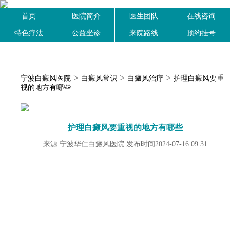
首页
医院简介
医生团队
在线咨询
特色疗法
公益坐诊
来院路线
预约挂号
>
>
>
宁波白癜风医院
白癜风常识
白癜风治疗
护理白癜风要重
视的地方有哪些
护理白癜风要重视的地方有哪些
来源:宁波华仁白癜风医院 发布时间2024-07-16 09:31