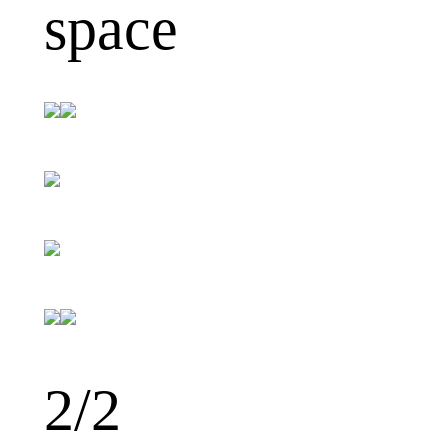
space
2
/2