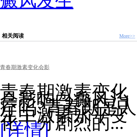
癜风发生
相关阅读
More>>
青春期激素变化会影
青春期激素变化
会影响白癜风治
疗吗?青春期是人
生中激素水平变
化十分剧烈的...
[详情]