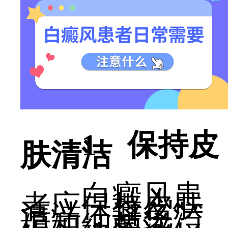
1、保持皮
肤清洁
白癜风患
者应保持皮肤
清洁，避免污
垢和细菌滋