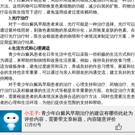
对于白癜风早期患者，局部外用激素药物或光敏感剂可能是一种治疗
方法。这些药物可以帮助恢复色素细胞的功能，减少白斑的扩散。药物治
疗应在医生指导下进行，避免滥用或者过度依赖药物。
3.光疗治疗
对于一些白癜风早期患者来说，光疗可能是一种治疗选择。光疗可以
通过紫外线照射，刺激色素细胞的形成和分化，从而恢复皮肤的色素。在
进行光疗治疗时，医生会根据患者的病情和个体情况来制定治疗方案，并
定期监测治疗结果。
4.生活方式和心理调适
青少年白癜风患者在日常生活中也可以采取一些积极的生活方式和行
为调适，来帮助控制病情和改善生活质量。例如，保持良好的饮食习惯，
适当锻炼身体，避免过度疲劳和压力，养成良好的作息习惯等。家庭和社
会的支持也非常重要，可以通过与亲人和朋友的沟通交流，建立良好的支
持网络。
对于青少年白癜风早期患者的治疗，心理支持和治疗、药物治疗、光
疗治疗以及积极健康的生活方式等都是非常重要的方面。在制定治疗方案
时，需要根据患者的具体情况来选择合适的治疗方法，同时也需要注意患
者的心理和生活环境，为他们提供全范围的支持和帮助。
小王子
: 青少年白癜风早期治疗的建议有哪些
此处为
评价内容，需要带文章标题，内容随意评价
12月02号