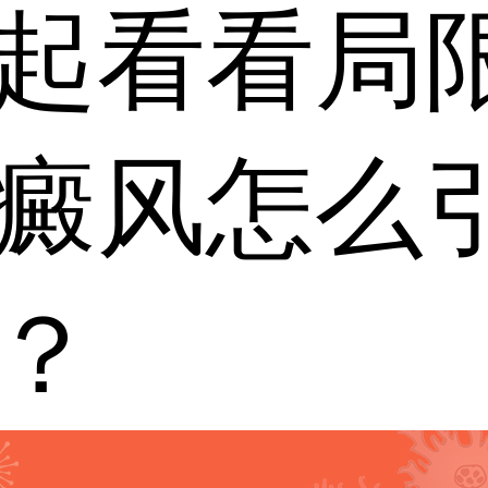
起看看局
癜风怎么
？