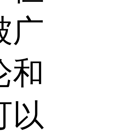
被广
论和
可以