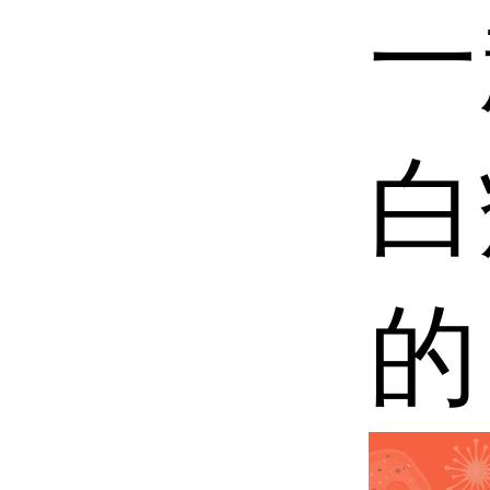
一
白
的