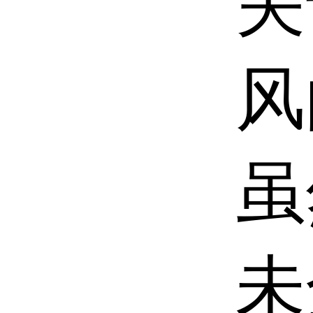
关
风
虽
未