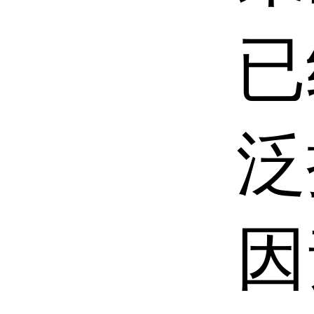
已
泛
因