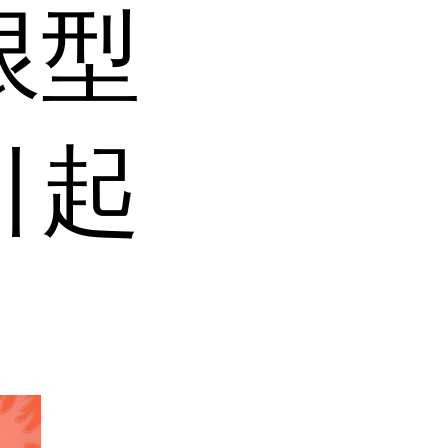
限型
引起