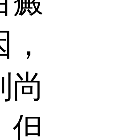
白癜
因，
制尚
，但