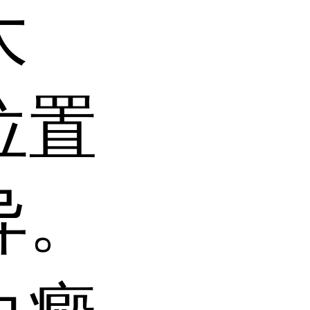
大
位置
异。