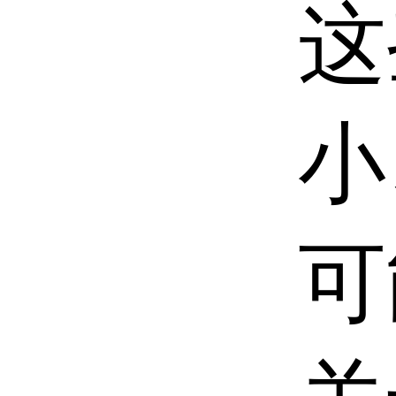
这
小
可