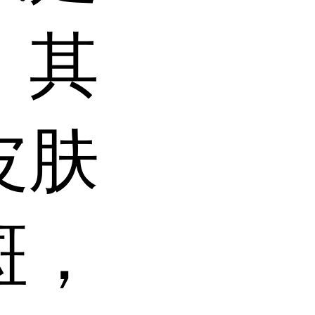
，其
皮肤
斑，