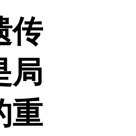
遗传
是局
的重