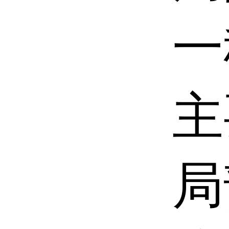
一
主
局