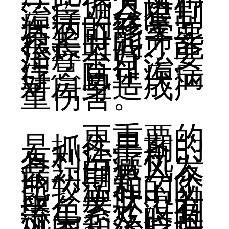
一些偏方进行
治疗，会限制
疾病的修复，
甚至可能需要
很长时间才能
治疗不好，要
注意盲目治
疗，防止疾病
对自身造成严
重伤害。
更重要的
是抓住早期的
有利治疗机
会。白癜风发
病初期是一个
比较温和的阶
段，皮肤中的
黑色素还没有
流失。及时的