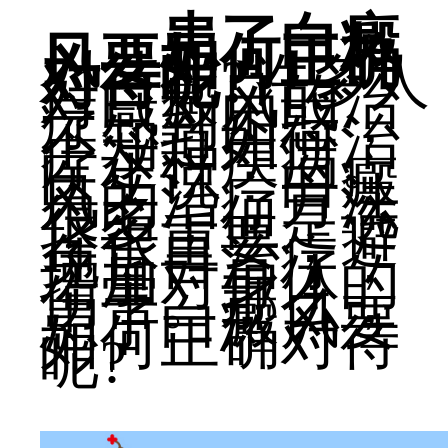
患了白癜
风要如何正确
对待呢?
许多人
对白癜风的治
疗感到困惑，
不知道如何治
疗这种疾病。
医生说：白癜
风的治疗方法
很多，但是选
择很重要，避
免盲目治疗，
增加对身体的
伤害。那么，
患了白癜风要
如何正确对待
呢?