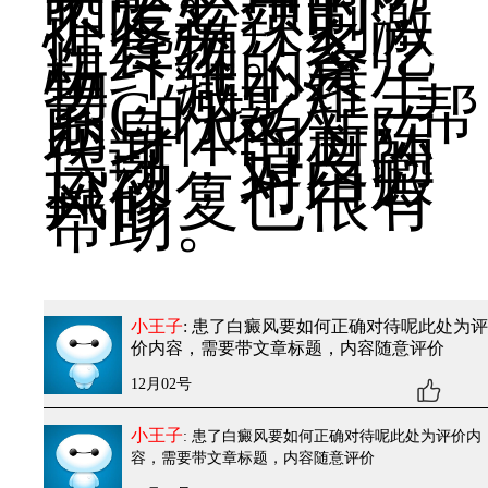
晒是必须的，
不吃辛辣刺激
性食物。多吃
粗纤维的食
物，减少维生
素C的摄入，帮
助身体的新陈
代谢，适度的
运动，对白癜
风修复也很有
帮助。
小王子
: 患了白癜风要如何正确对待呢
此处为评
价内容，需要带文章标题，内容随意评价
12月02号
小王子
: 患了白癜风要如何正确对待呢
此处为评价内
容，需要带文章标题，内容随意评价