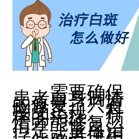
需要确保
患者自身病情
的修复。只有
接受正规、科
学的治疗，病
情才能修复。
但是，盲目治
疗，或者使用