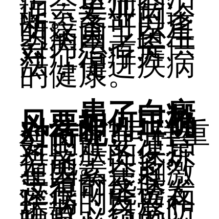
疗会更加合
理。专业的诊
断设备可以查
明病因，医生
会为患者提供
对症治疗方
法，促进疾病
的健康。
患了白癜
风要如何正确
对待呢?
同样重
要的是要注意
对皮肤的保护
措施。许多外
在因素会刺激
患者的皮肤，
这很可能诱发
疾病的发展和
扩散。日常防