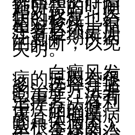
巩固和治疗措
施所需的时间
相对较短，疾
病的修复也会
相对较快。但
患者必须更加
注意早期疾病
的判断，以免
失明。
白癜风发
病的原因有很
多，选择合适
的治疗方法非
常重要。没有
治疗方法有利
于疾病的健
康。明确疾病
的具体病因，
从根本原因入
手，这样的治