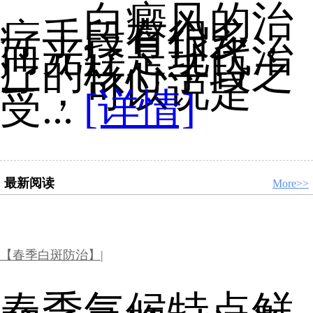
白癜风的治
疗手段有很多，
而光疗是现代治
疗的核心手段之
一，可以说是
受...
[详情]
最新阅读
More>>
【春季白斑防治】|
春季气候特点鲜