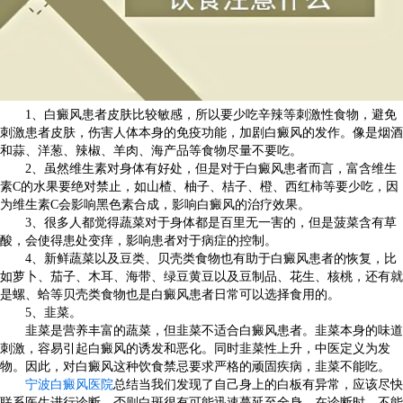
1、白癜风患者皮肤比较敏感，所以要少吃辛辣等刺激性食物，避免
刺激患者皮肤，伤害人体本身的免疫功能，加剧白癜风的发作。像是烟酒
和蒜、洋葱、辣椒、羊肉、海产品等食物尽量不要吃。
2、虽然维生素对身体有好处，但是对于白癜风患者而言，富含维生
素C的水果要绝对禁止，如山楂、柚子、桔子、橙、西红柿等要少吃，因
为维生素C会影响黑色素合成，影响白癜风的治疗效果。
3、很多人都觉得蔬菜对于身体都是百里无一害的，但是菠菜含有草
酸，会使得患处变痒，影响患者对于病症的控制。
4、新鲜蔬菜以及豆类、贝壳类食物也有助于白癜风患者的恢复，比
如萝卜、茄子、木耳、海带、绿豆黄豆以及豆制品、花生、核桃，还有就
是螺、蛤等贝壳类食物也是白癜风患者日常可以选择食用的。
5、韭菜。
韭菜是营养丰富的蔬菜，但韭菜不适合白癜风患者。韭菜本身的味道
刺激，容易引起白癜风的诱发和恶化。同时韭菜性上升，中医定义为发
物。因此，对白癜风这种饮食禁忌要求严格的顽固疾病，韭菜不能吃。
宁波白癜风医院
总结当我们发现了自己身上的白板有异常，应该尽快
联系医生进行诊断，否则白斑很有可能迅速蔓延至全身，在诊断时，不能