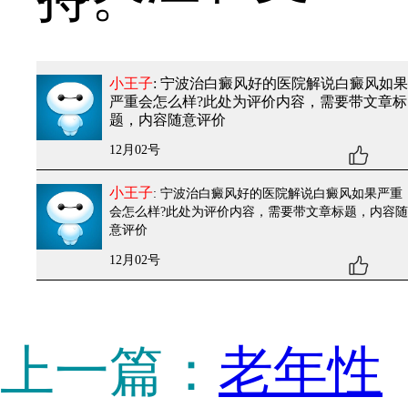
小王子
: 宁波治白癜风好的医院解说白癜风如果
严重会怎么样?
此处为评价内容，需要带文章标
题，内容随意评价
12月02号
小王子
: 宁波治白癜风好的医院解说白癜风如果严重
会怎么样?
此处为评价内容，需要带文章标题，内容随
意评价
12月02号
上一篇：
老年性