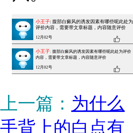
小王子
: 腹部白癜风的诱发因素有哪些呢
此处为
评价内容，需要带文章标题，内容随意评价
12月02号
小王子
: 腹部白癜风的诱发因素有哪些呢
此处为评价
内容，需要带文章标题，内容随意评价
12月02号
上一篇：
为什么
手背上的白点有