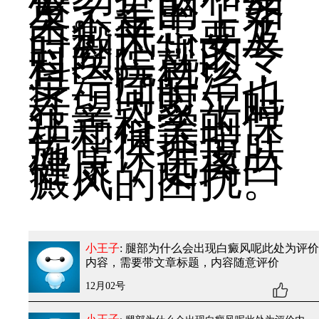
发。是的，如
果不幸患上了
白癜风，要及
时到正规的专
科医院就诊，
早治疗早治
疗。同时，也
希望大家平时
注意科学的保
护和保养措
施，保护皮肤
健康，远离白
癜风的困扰。
小王子
: 腿部为什么会出现白癜风呢
此处为评价
内容，需要带文章标题，内容随意评价
12月02号