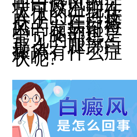
而白癜风的症
状可以出现在
人体的任何皮
肤上。在白癜
风的发病部位
中，腿部也是
常见的部位。
那么、腿部白
癜风有什么症
状呢?