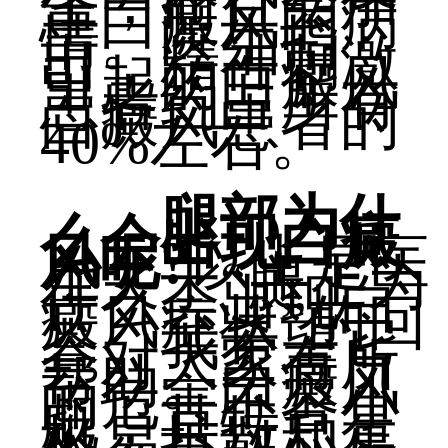
生，而且会加
重白癜风的病
情。医生指
出，精神刺激
引起的白癜风
患者约占所有
白癜风患者的
40%左右。
腿部为什
么会出现白癜
风呢?
以上是医
生关于“腿上为
什么会出现白
癜风症状”的回
答。我希望它
会对大家有所
帮助。白癜风
的危害不容小
觑，其特点是
极易扩散和复