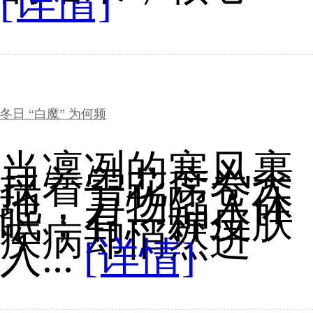
[详情]
冬日 “白魔” 为何频
当凛冽的寒风裹
挟着雪花席卷大
地，万物陷入休
眠，有一种皮肤
疾病却悄然进
入...
[详情]