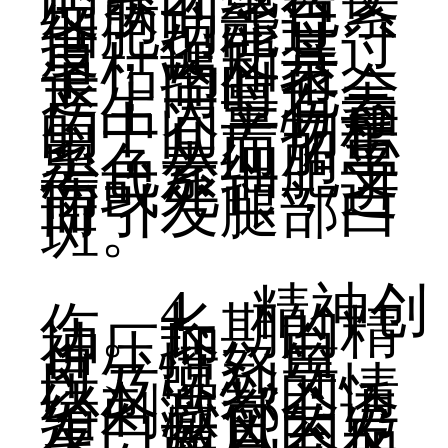
皮肤的黑色素
细胞功能过
度，促使其过
早枯竭和衰
退，同时也会
产生大量有毒
的中间产物积
累，从而加重
黑色素细胞受
伤或死亡，进
而引发腿部白
斑。
4、精神创
伤。长期的精
神压抑、自
卑、愤怒等，
以及强烈的情
绪刺激都会诱
发白癜风的发