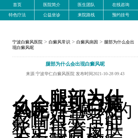
首页
医院简介
医生团队
在线咨询
特色疗法
公益坐诊
来院路线
预约挂号
>
>
>
宁波白癜风医院
白癜风常识
白癜风病因
腿部为什么会出
现白癜风呢
腿部为什么会出现白癜风呢
来源:宁波华仁白癜风医院 发布时间2021-10-28 09:43
腿部为什
么会出现白癜
风呢?
白癜风的
发作对患者的
影响很大，症
状是患者皮肤
上出现白斑，