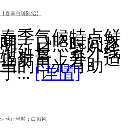
【春季白斑防治】|
春季气候特点鲜
明，日照时间逐
渐延长，紫外线
辐射量上升。适
当的日光有助
于...
[详情]
运动正当时：白癜风