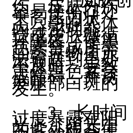
伤。皮肤外伤
容易使伤口处
于高压力状
态，影响人体
内分泌功能，
造成皮肤微循
环障碍，使黑
色素合成所需
的营养物质无
法输送到患处
不及时，导致
患处黑色素合
成障碍，并诱
发腿部白斑的
发生。
3、长时间
过度暴露在阳
光下，阳光中
的紫外线会使