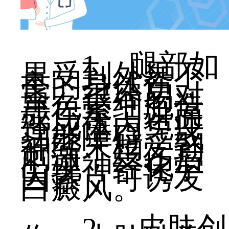
1、腿部如
果受到外界不
良的身体伤
害，很容易对
黑色素细胞造
成伤害，进而
造成体内免疫
功能障碍，或
神经末梢受到
刺激，受伤后
出现神经化学
因素，可诱发
白癜风。
2、 皮肤创