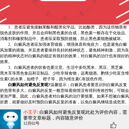
1、患者应避免接触苯酚和醌类化学品。比如酚类，因为这些物质有
脱色皮肤的作用。并且会抑制黑色素的合成，黑色素一般存在于化妆品、
消毒剂和橡胶制品中。患者应采取预防措施，防止黑色素细胞被破坏。
2、白癜风患者应加强体育锻炼，增强体质和免疫力，也是避免白癜
风加重的措施。并且患者要保持良好的精神状态，避免精神刺激，因为良
好的精神状态对白癜风的稳定有很好的效果，对白癜风的治疗也有很好的
效果。
3、白癜风患者的饮食也要注意。生活中多吃黑米、黑豆、黑芝麻、
黑木耳等黑色食品和豆制品。少吃辛辣食物，远离烟酒。酌情少吃富含维
生素C的水果，如橙子、橙子等，因为维生素C有脱色作用。
白癜风如何避免反复呢?
温馨提示：白癜风患者要意识到白癜风反复
的危害有多大。白癜风的反复一般意味着病情没有得到有效控制，可能会
更加严重。因此，白癜风患者对白癜风的治疗要慎重。如果不想被白癜风
折磨，就要做好及时预防白癜风反复的准备，以免白癜风继续造成危害。
小王子
: 白癜风如何避免反复呢
此处为评价内容，需
要带文章标题，内容随意评价
12月02号