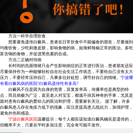
方法一科学合理饮食
想要避免遗传白癜风，患者在日常饮食中不能偏食的朋友，尽量做到
均衡饮食，少吃刺激皮肤，影响食物的病，如海鲜辣椒正常的医治。多吃
富含铜的食物，并促进黑色素的合成。
方法二正确对待病
长时间的负面情绪只会产生影响病症的正常进行医治，患者朋友还应
尽量保持作为一种能够轻松自在社会生活工作状态，不要给自己没有太大
压力，不要经常压抑自己，凡事多往好处想，调节好自己的情绪。
宁波哪
有看白癜风病的医院?白癜风遗传性有多高?
白癜风不仅是因为自身的危害，其复发率高，传播率也是典型的特
点，而且病极为广泛，直至老人对宝宝，都逃不掉其神奇的手掌，尤其是
面对患有白癜风的婴幼儿的医治和护理，需要家长关注。 据了解，许多
白癜风患儿存在免疫力低下的现象，应注意提高患儿抵抗力，加强护理，
避免外伤和感染。
宁波白癜风医院
温馨提示：每个人都应该知道白癜风确实是遗传的，
但概率不大，只要在平时多加注意，完全有可能不发作。