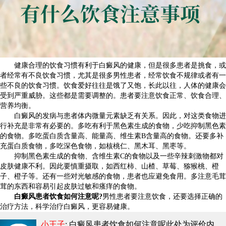
健康合理的饮食习惯有利于白癜风的健康，但是很多患者是挑食，或
者经常有不良饮食习惯，尤其是很多男性患者，经常饮食不规律或者有一
些不良的饮食习惯。饮食爱好往往是饿了又饱，长此以往，人体的健康会
受到严重威胁。这些都是需要调整的。患者要注意饮食正常、饮食合理、
营养均衡。
白癜风的发病与患者体内微量元素缺乏有关系。因此，对这类食物进
行补充是非常有必要的。多吃有利于黑色素生成的食物，少吃抑制黑色素
的食物。多吃蛋白质含量高、能量高、维生素B含量高的食物。还要多补
充蛋白质食物，多吃深色食物，如核桃仁、黑木耳、黑枣等。
抑制黑色素生成的食物、含维生素C的食物以及一些辛辣刺激物都对
皮肤健康不利。因此要慎重摄取，如西红柿、山楂、草莓、猕猴桃、橙
子、橙子等。还有一些对光敏感的食物，患者也应避免食用。多注意毛茸
茸的东西和容易引起皮肤过敏和瘙痒的食物。
白癜风患者饮食如何注意呢?
男性患者要注意饮食，还要选择正确的
治疗方法，科学治疗白癜风，更容易健康。
小王子
: 白癜风患者饮食如何注意呢
此处为评价内