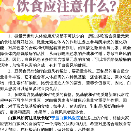
1、微量元素对人体健康来说是不可缺少的，所以多吃富含微量元素
的食物是有好处的。微量元素在体内的作用主要是参与酶系统的催化功
能，对黑色素的合成和代谢起着重要作用。如果缺乏微量金属元素，就会
降低体内酪氨酸酶的活性，从而影响黑色素的合成和代谢，导致白癜风的
出现。因此，白癜风患者多吃富含微量元素的食物，可以增强酪氨酸酶的
活性，加快黑色素的合成，有利于白癜风的健康。
2、豆类食品对治疗白癜风有帮助，要适量多吃。豆制品的蛋白质含
量非常丰富。它不但含有人体必需的八种氨基酸，还含有脂肪、碳水化合
物、维生素和矿物质。比例也接近人体的需要。营养价值很高。因此，白
癜风患者可以适量多吃豆类食品。
3、多吃富含氨基酸和矿物质的食物。氨基酸和矿物质是新陈代谢过
程中必不可少的营养素，对白癜风患者的健康起着非常重要的作用。因
此，对于富含氨基酸的食物，如牛肉、猪肉瘦肉、乳制品(酸奶和纯牛
奶)、蛋类和蔬菜、水果等，白癜风患者应多食。
白癜风如何注意饮食呢?
宁波白癜风医院
通过以上的介绍，相信大家
应该对白癜风的食物有了一个清晰的认识和认识。希望对患者合理饮食有
很大帮助。在积极治疗的同时，做好饮食，尽快健康。