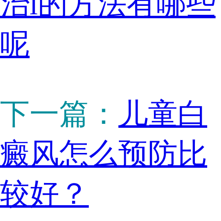
治l的方法有哪些
呢
下一篇：
儿童白
癜风怎么预防比
较好？