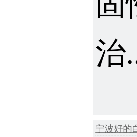
固
治.
宁波好的