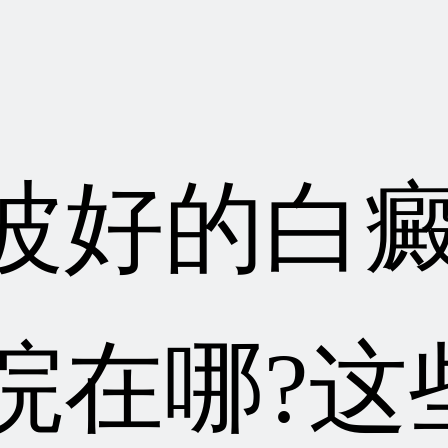
波好的白
院在哪?这