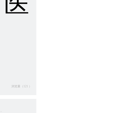
，医
浏览量（121 ）