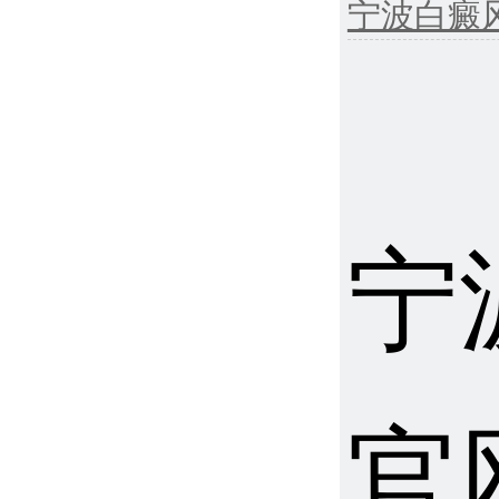
宁波白癜
宁
官