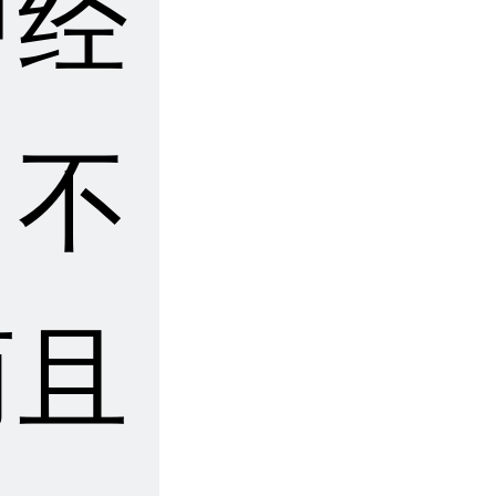
中经
，不
而且