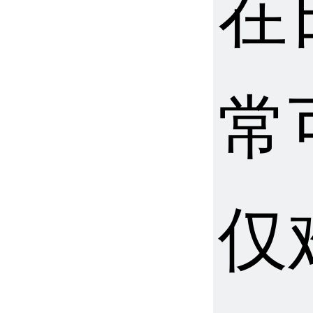
在
常
仅